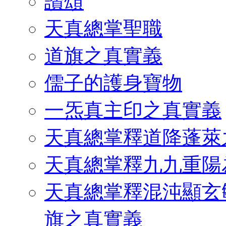
讚頌
天真總掌聖職
道旗之真實義
儒子的護身寶物
一炁真主印之真實義
天真總掌釋道降蓬萊
天真總掌釋九九重陽
天真總掌釋混沌顯玄
旗之真實義