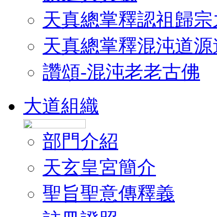
天真總掌釋認祖歸宗
天真總掌釋混沌道源
讚頌-混沌老老古佛
大道組織
部門介紹
天玄皇宮簡介
聖旨聖意傳釋義