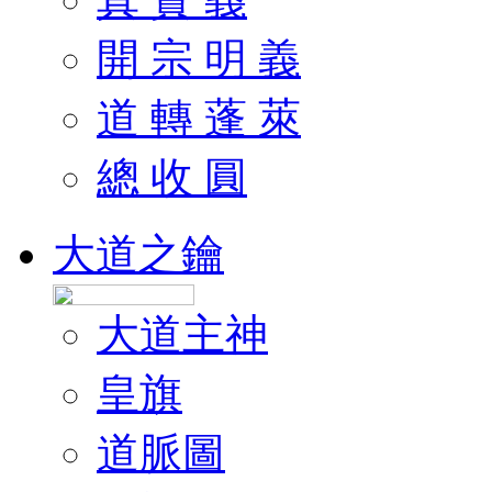
開 宗 明 義
道 轉 蓬 萊
總 收 圓
大道之鑰
大道主神
皇旗
道脈圖