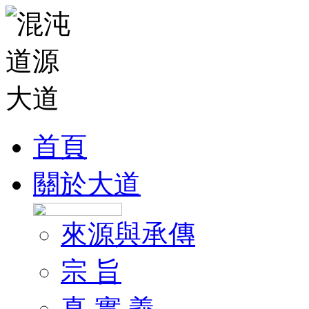
首頁
關於大道
來源與承傳
宗 旨
真 實 義