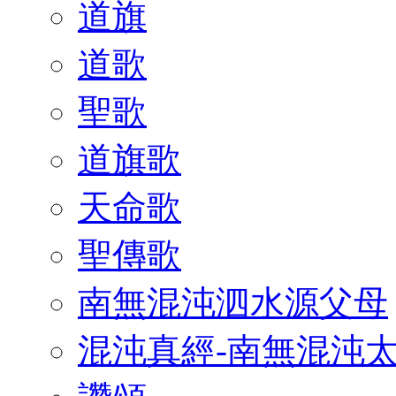
道旗
道歌
聖歌
道旗歌
天命歌
聖傳歌
南無混沌泗水源父母
混沌真經-南無混沌