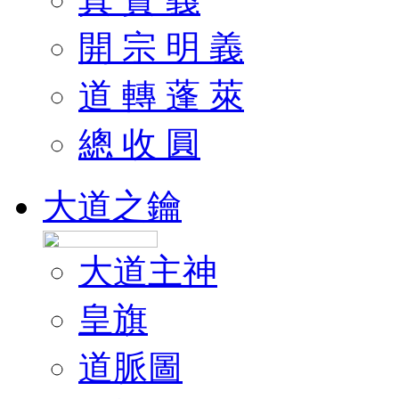
開 宗 明 義
道 轉 蓬 萊
總 收 圓
大道之鑰
大道主神
皇旗
道脈圖