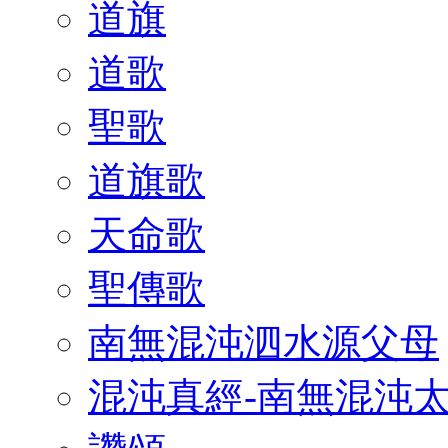
道旗
道歌
聖歌
道旗歌
天命歌
聖傳歌
南無混沌泗水源父母
混沌真經-南無混沌