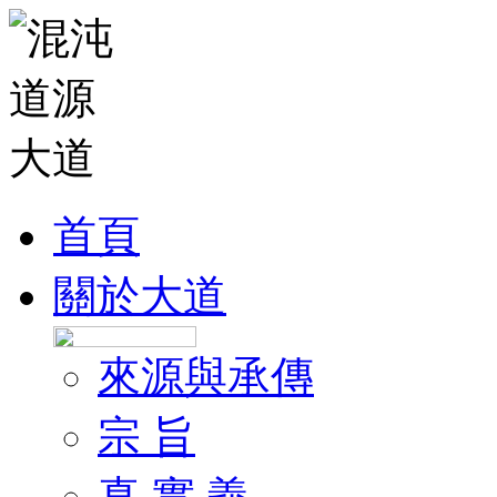
首頁
關於大道
來源與承傳
宗 旨
真 實 義