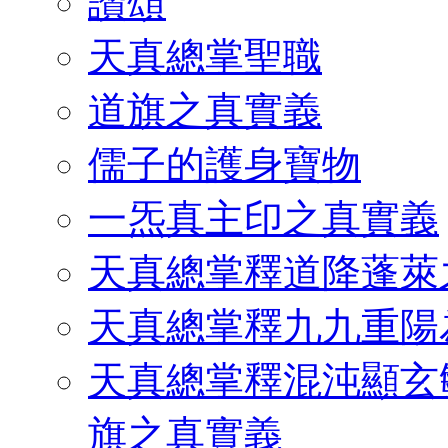
讚頌
天真總掌聖職
道旗之真實義
儒子的護身寶物
一炁真主印之真實義
天真總掌釋道降蓬萊
天真總掌釋九九重陽
天真總掌釋混沌顯玄
旗之真實義