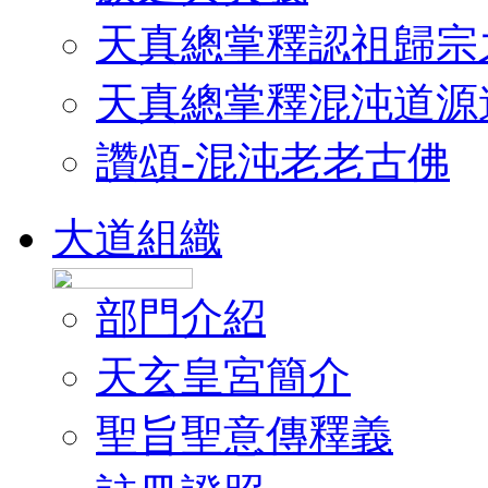
天真總掌釋認祖歸宗
天真總掌釋混沌道源
讚頌-混沌老老古佛
大道組織
部門介紹
天玄皇宮簡介
聖旨聖意傳釋義