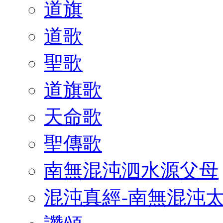
道旗
道歌
聖歌
道旗歌
天命歌
聖傳歌
南無混沌泗水源父母
混沌真經-南無混沌