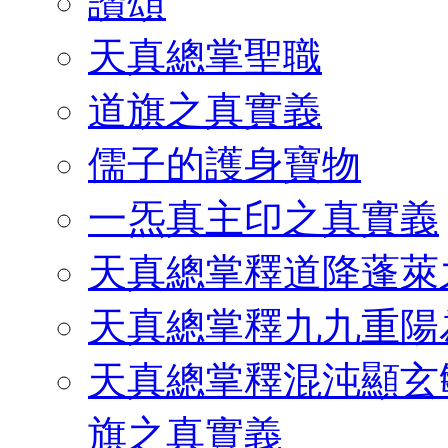
讚頌
天真總掌聖職
道旗之真實義
儒子的護身寶物
一炁真主印之真實義
天真總掌釋道降蓬萊
天真總掌釋九九重陽
天真總掌釋混沌顯玄
旗之真實義