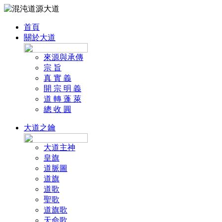
首頁
關於大道
來源與承傳
宗 旨
真 實 義
開 宗 明 義
道 轉 蓬 萊
總 收 圓
大道之鑰
大道主神
皇旗
道脈圖
道旗
道歌
聖歌
道旗歌
天命歌