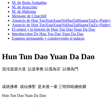
M. de Buda Amitabha
M. de Jesucristo
M. de Mahoma
Mensage de Churchill
Anuncio de Hun TunXianXuanYuHuaTaiHuangTaiZu (Padre) 
Anuncio de Hun TunXianXuanYuHuaTaiHuangTaiZu (Padre) 
El origen y la historia de Hun Tun Dao Yuan Da Dao
Introducction De Hun Tun Dao Yuan Da Dao
Estamos preparando y construyendo el palacio
Hun Tun Dao Yuan Da Dao
混沌道源大道 以道掌教 以儒為宗 以佛為門
成就佛果 成仙佛聖 是末後一著 三明四暗總收圓
Hun Tun Dao Yuan Da Dao