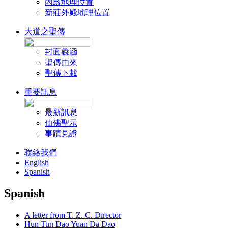
內殿地理位置
新莊外殿地理位置
大道之聖傳
封面義涵
聖傳由來
聖傳下載
重要訊息
最新訊息
仙佛聖示
事蹟見證
聯絡我們
English
Spanish
Spanish
A letter from T. Z. C. Director
Hun Tun Dao Yuan Da Dao