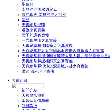
聖傳歌
南無混沌泗水源父母
混沌真經-南無混沌太祖父
讚頌
天真總掌聖職
道旗之真實義
儒子的護身寶物
一炁真主印之真實義
天真總掌釋道降蓬萊之真實義
天真總掌釋九九重陽為混沌老古佛賀壽之真實義
天真總掌釋混沌顯玄毓華太皇太祖九龍聖旨金令皇
天真總掌釋認祖歸宗之真實義
天真總掌釋混沌道源道脈八卦之真實義
讚頌-混沌老老古佛
大道組織
部門介紹
天玄皇宮簡介
聖旨聖意傳釋義
註冊證照