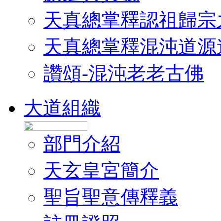
天真總掌釋認祖歸宗
天真總掌釋混沌道源
讚頌-混沌老老古佛
大道組織
部門介紹
天玄皇宮簡介
聖旨聖意傳釋義