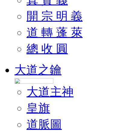
開 宗 明 義
道 轉 蓬 萊
總 收 圓
大道之鑰
大道主神
皇旗
道脈圖