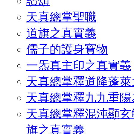
讚頌
天真總掌聖職
道旗之真實義
儒子的護身寶物
一炁真主印之真實義
天真總掌釋道降蓬萊
天真總掌釋九九重陽
天真總掌釋混沌顯玄
旗之真實義