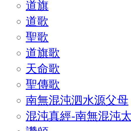
道旗
道歌
聖歌
道旗歌
天命歌
聖傳歌
南無混沌泗水源父母
混沌真經-南無混沌