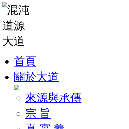
首頁
關於大道
來源與承傳
宗 旨
真 實 義