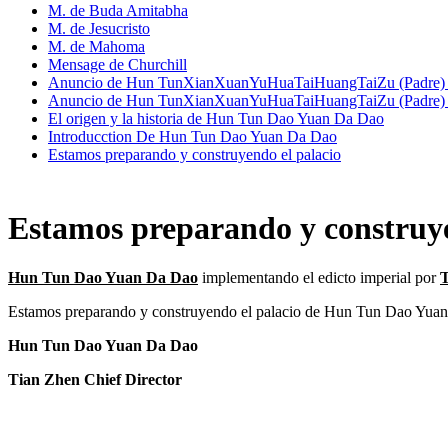
M. de Buda Amitabha
M. de Jesucristo
M. de Mahoma
Mensage de Churchill
Anuncio de Hun TunXianXuanYuHuaTaiHuangTaiZu (Padre) 
Anuncio de Hun TunXianXuanYuHuaTaiHuangTaiZu (Padre) 
El origen y la historia de Hun Tun Dao Yuan Da Dao
Introducction De Hun Tun Dao Yuan Da Dao
Estamos preparando y construyendo el palacio
Estamos preparando y construye
Hun Tun Dao Yuan Da Dao
implementando el edicto imperial por
T
Estamos preparando y construyendo el palacio de Hun Tun Dao Yuan Da
Hun Tun Dao Yuan Da Dao
Tian Zhen Chief Director