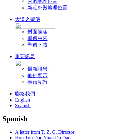
內殿地理位置
新莊外殿地理位置
大道之聖傳
封面義涵
聖傳由來
聖傳下載
重要訊息
最新訊息
仙佛聖示
事蹟見證
聯絡我們
English
Spanish
Spanish
A letter from T. Z. C. Director
Hun Tun Dao Yuan Da Dao