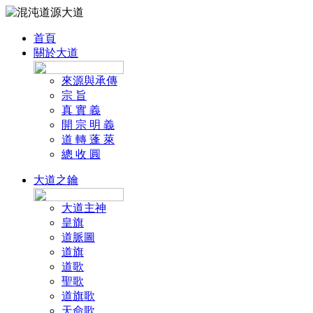
首頁
關於大道
來源與承傳
宗 旨
真 實 義
開 宗 明 義
道 轉 蓬 萊
總 收 圓
大道之鑰
大道主神
皇旗
道脈圖
道旗
道歌
聖歌
道旗歌
天命歌