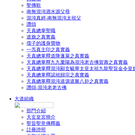
聖傳歌
南無混沌泗水源父母
混沌真經-南無混沌太祖父
讚頌
天真總掌聖職
道旗之真實義
儒子的護身寶物
一炁真主印之真實義
天真總掌釋道降蓬萊之真實義
天真總掌釋九九重陽為混沌老古佛賀壽之真實義
天真總掌釋混沌顯玄毓華太皇太祖九龍聖旨金令皇
天真總掌釋認祖歸宗之真實義
天真總掌釋混沌道源道脈八卦之真實義
讚頌-混沌老老古佛
大道組織
部門介紹
天玄皇宮簡介
聖旨聖意傳釋義
註冊證照